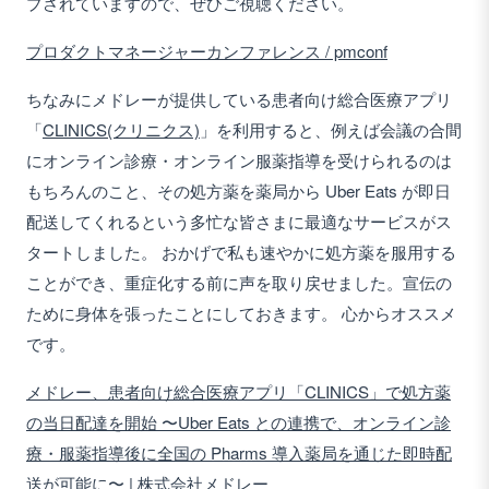
プされていますので、ぜひご視聴ください。
プロダクトマネージャーカンファレンス / pmconf
ちなみにメドレーが提供している患者向け総合医療アプリ
「
CLINICS(クリニクス)
」を利用すると、例えば会議の合間
にオンライン診療・オンライン服薬指導を受けられるのは
もちろんのこと、その処方薬を薬局から Uber Eats が即日
配送してくれるという多忙な皆さまに最適なサービスがス
タートしました。 おかげで私も速やかに処方薬を服用する
ことができ、重症化する前に声を取り戻せました。宣伝の
ために身体を張ったことにしておきます。 心からオススメ
です。
メドレー、患者向け総合医療アプリ「CLINICS」で処方薬
の当日配達を開始 〜Uber Eats との連携で、オンライン診
療・服薬指導後に全国の Pharms 導入薬局を通じた即時配
送が可能に〜 | 株式会社メドレー