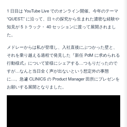
1 日目は YouTube Live でのオンライン開催。今年のテーマ
“QUEST.” に沿って、日々の探究から生まれた濃密な経験や
知見が 5 トラック・ 40 セッションに渡って展開されまし
た。
メドレーからは私が登壇し、入社直後にぶつかった壁と、
それを乗り越える過程で発見した『新任 PdM に求められる
行動様式』について皆様にシェアする…つもりだったので
すが…なんと当日全く声が出ないという想定外の事態
に…。急遽 CLINICS の Product Manager 田所にプレゼンを
お願いする展開となりました。