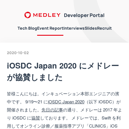
Developer Portal
Tech Blog
Event Report
Interviews
Slides
Recruit
2020-10-02
iOSDC Japan 2020 にメドレー
が協賛しました
皆様こんにちは。インキュベーション本部エンジニアの濱
中です。 9/19〜21 に
iOSDC Japan 2020
（以下 iOSDC）が
開催されました。
先日の記事
の通り、メドレーは 2017 年よ
り iOSDC に
協賛
しております。 メドレーでは、Swift を利
用してオンライン診療／服薬指導アプリ「CLINICS」iOS