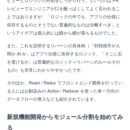
ビューとロジックの分割をしっかり行う、というのは PR
レビューでエンジニアが口を酸っぱくしてよく言われるこ
とではありますが、「ロジックの中でも、アプリの仕様に
依存するものとそうでない普遍的なものは分離すべき」と
いうアイデアは個人的には眼から鱗が落ちるものでした。
また、これを説明するリバーシの具体例（「対戦相手が人
間か AI か」はアプリ仕様に依存するロジック、「そこに石
を置けるか」は普遍的なロジック＝リバーシのルールその
もの）も非常にわかりやすかったです。
そのほか、React / Redux でフロントエンド開発を行ってい
る人にはお馴染みの Action / Reducer を使った単一方向の
データフローの導入なども紹介されています。
新規機能開発からモジュール分割を始めてみ
る