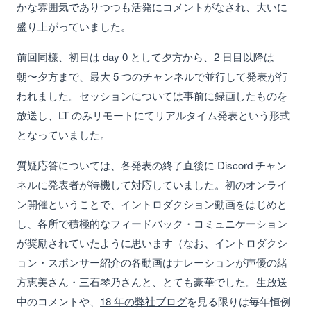
かな雰囲気でありつつも活発にコメントがなされ、大いに
盛り上がっていました。
前回同様、初日は day 0 として夕方から、2 日目以降は
朝〜夕方まで、最大 5 つのチャンネルで並行して発表が行
われました。セッションについては事前に録画したものを
放送し、LT のみリモートにてリアルタイム発表という形式
となっていました。
質疑応答については、各発表の終了直後に Discord チャン
ネルに発表者が待機して対応していました。初のオンライ
ン開催ということで、イントロダクション動画をはじめと
し、各所で積極的なフィードバック・コミュニケーション
が奨励されていたように思います（なお、イントロダクシ
ョン・スポンサー紹介の各動画はナレーションが声優の緒
方恵美さん・三石琴乃さんと、とても豪華でした。生放送
中のコメントや、
18 年の弊社ブログ
を見る限りは毎年恒例