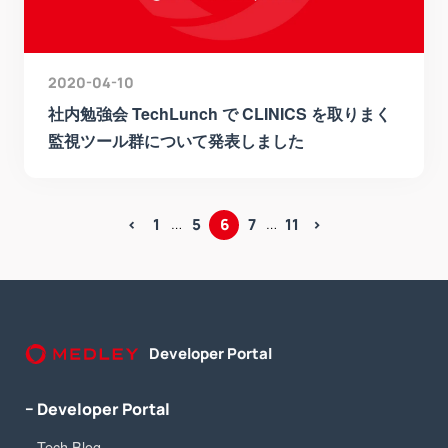
2020-04-10
社内勉強会 TechLunch で CLINICS を取りまく
監視ツール群について発表しました
6
<
1
5
7
11
>
…
…
Developer Portal
− Developer Portal
Tech Blog