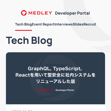
Developer Portal
Tech Blog
Event Report
Interviews
Slides
Recruit
Tech Blog