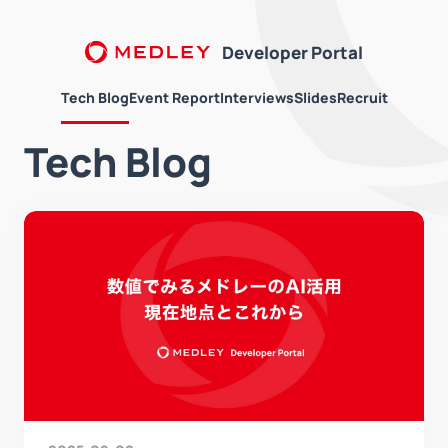
Developer Portal
Tech Blog
Event Report
Interviews
Slides
Recruit
Tech Blog