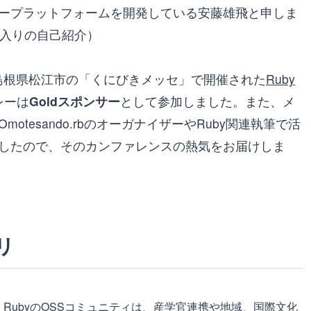
ープラットフォームを開発している安藤雄飛と申しま
に入りの自己紹介）
日に島根県松江市の「くにびきメッセ」で開催された
Ruby
レーは
Goldスポンサー
として参加しました。また、メ
tesando.rbのオーガナイザーやRuby関連執筆で活
したので、そのカンファレンスの熱気をお届けしま
リ
年続くRubyのOSSコミュニティは、産学官連携や地域、国際文化