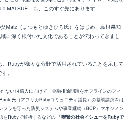
udio MATSUE」
も、このすぐ先にあります。
の父Matz（まつもとゆきひろ氏）をはじめ、島根県知
が地域に深く根付いた文化であることが伝わってきまし
は、Rubyが様々な分野で活用されていることを示して
です。
たない14億人に向けて、金融排除問題をオフラインのフィー
Banta氏（
アフリカRubyコミュニティ
議長）の基調講演をは
ンフラを守った防災システムや事業継続（BCP）マネジメン
をRubyで解析するなどの
「喫緊の社会イシューをRubyで