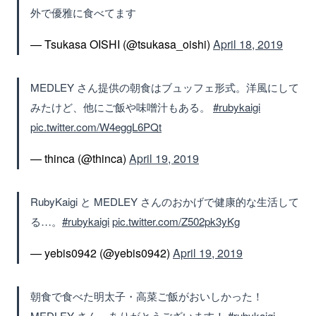
外で優雅に食べてます
— Tsukasa OISHI (@tsukasa_oishi)
April 18, 2019
MEDLEY さん提供の朝食はブュッフェ形式。洋風にして
みたけど、他にご飯や味噌汁もある。
#rubykaigi
pic.twitter.com/W4eggL6PQt
— thinca (@thinca)
April 19, 2019
RubyKaigi と MEDLEY さんのおかげで健康的な生活して
る…。
#rubykaigi
pic.twitter.com/Z502pk3yKg
— yebis0942 (@yebis0942)
April 19, 2019
朝食で食べた明太子・高菜ご飯がおいしかった！
MEDLEY さん、ありがとうございます！
#rubykaigi