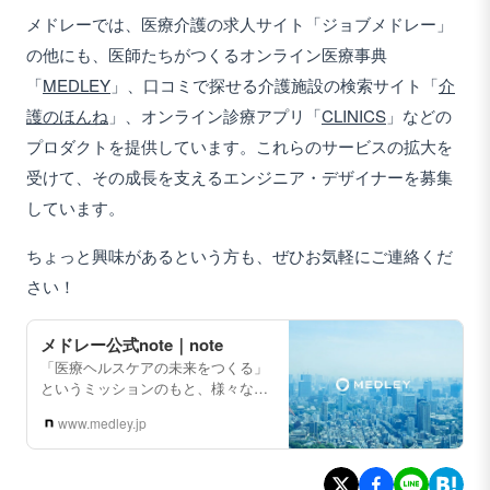
メドレーでは、医療介護の求人サイト「ジョブメドレー」
の他にも、医師たちがつくるオンライン医療事典
「
MEDLEY
」、口コミで探せる介護施設の検索サイト「
介
護のほんね
」、オンライン診療アプリ「
CLINICS
」などの
プロダクトを提供しています。これらのサービスの拡大を
受けて、その成長を支えるエンジニア・デザイナーを募集
しています。
ちょっと興味があるという方も、ぜひお気軽にご連絡くだ
さい！
メドレー公式note｜note
「医療ヘルスケアの未来をつくる」
というミッションのもと、様々な医
療課題を解決するためのデジタル活
www.medley.jp
用を推進する【株式会社メドレー】
の公式noteです。
https://www.medley.jp/