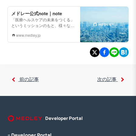
メドレー公式note｜note
「医療ヘルスケアの未来をつくる」
というミッションのもと、様々な医
療課題を解決するためのデジタル活
www.medley.jp
用を推進する【株式会社メドレー】
の公式noteです。
https://www.medley.jp/
前の記事
次の記事
Developer Portal
− Developer Portal