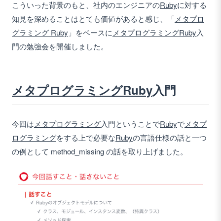
こういった背景のもと、社内のエンジニアの
Ruby
に対する
知見を深めることはとても価値があると感じ、「
メタプロ
グラミング Ruby
」をベースに
メタプログラミング
Ruby
入
門の勉強会を開催しました。
メタプログラミング
Ruby
入門
今回は
メタプログラミング
入門ということで
Ruby
で
メタプ
ログラミング
をする上で必要な
Ruby
の言語仕様の話と一つ
の例として method_missing の話を取り上げました。