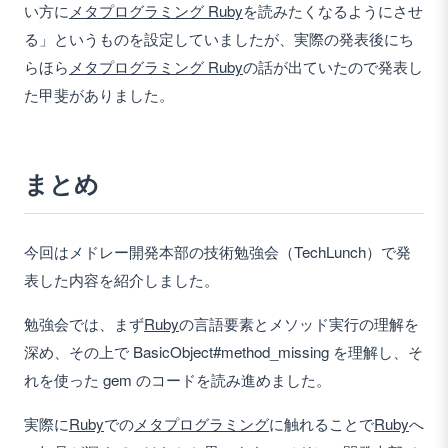
い方に
メタプログラミング Ruby
を読みたくなるようにさせ
る」というものを設定していましたが、実際の発表後にち
らほら
メタプログラミング Ruby
の話が出ていたので発表し
た甲斐がありました。
まとめ
今回はメドレー開発本部の技術勉強会（TechLunch）で発
表した内容を紹介しました。
勉強会では、まず
Ruby
の言語要素とメソッド実行の理解を
深め、その上で BasicObject#method_missing を理解し、そ
れを使った gem のコードを読み進めました。
実際に
Ruby
での
メタプログラミング
に触れることで
Ruby
へ