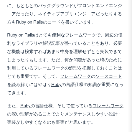
に、もともとのバックグラウンドがフロントエンドエンジ
ニアだったり、ネイティブアプリエンジニアだったりする
方も
Ruby on Rails
のコードを書いています。
Ruby on Rails
はとても便利な
フレームワーク
で、周辺の便
利なライブラリや解説記事が整っていることもあり、必要
な機能は検索すればあまり中身を理解せずとも実装できて
しまったりもします。ただ、何か問題があった時のために
利用している
フレームワーク
の処理を把握しておくことは
とても重要です。そして、
フレームワーク
の
ソースコード
を読み解くにはやはり
Ruby
の言語仕様の知識が重要になっ
てきます。
また、
Ruby
の言語仕様、そして使っている
フレームワーク
の深い理解があることでよりメンテナンスしやすい設計・
実装がしやすくなるのも事実だと思います。