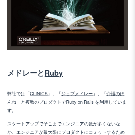
メドレーと
Ruby
弊社では「
CLINICS
」、「
ジョブメドレー
」、「
介護のほ
んね
」と複数のプロダクトで
Ruby on Rails
を利用していま
す。
スタートアップでそこまでエンジニアの数が多くないな
か、エンジニアが最大限にプロダクトにコミットするため